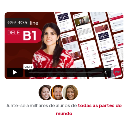
€99
€75
Junte-se a milhares de alunos de
todas as partes do
mundo