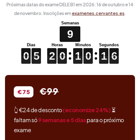
Próximas datas do exame DELE B1 em 2026: 16 de outubro e 14
de novembro. Inscrições em
examenes.cervantes.es
.
Semanas
9
0
0
0
5
5
5
2
2
2
0
0
0
1
1
1
0
0
0
1
1
1
3
4
4
0
5
2
0
1
0
1
3
€99
€75
👆
€24
de desconto
(economize
24%
)
⏳
faltam só
9 semanas e 5 dias
para o próximo
exame